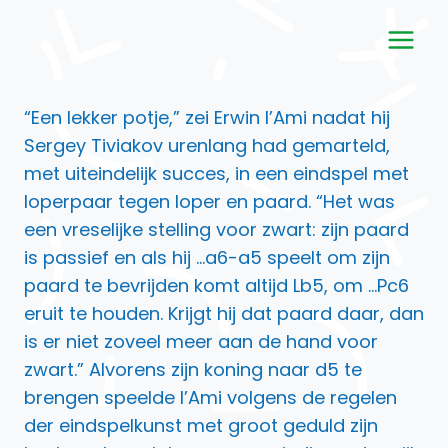
Doorgaan
naar
inhoud
“Een lekker potje,” zei Erwin l’Ami nadat hij
Sergey Tiviakov urenlang had gemarteld,
met uiteindelijk succes, in een eindspel met
loperpaar tegen loper en paard. “Het was
een vreselijke stelling voor zwart: zijn paard
is passief en als hij …a6-a5 speelt om zijn
paard te bevrijden komt altijd Lb5, om …Pc6
eruit te houden. Krijgt hij dat paard daar, dan
is er niet zoveel meer aan de hand voor
zwart.” Alvorens zijn koning naar d5 te
brengen speelde l’Ami volgens de regelen
der eindspelkunst met groot geduld zijn