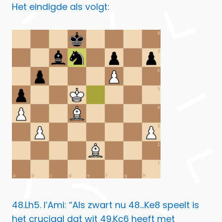
Het eindigde als volgt:
48.Lh5. l’Ami: “Als zwart nu 48…Ke8 speelt is
het cruciaal dat wit 49.Kc6 heeft met