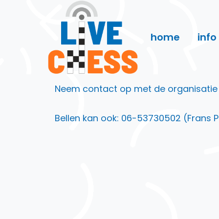
Doorgaan
naar
inhoud
home
info
Neem contact op met de organisatie v
Bellen kan ook: 06-53730502 (Frans P