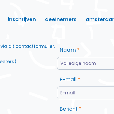
inschrijven
deelnemers
amsterda
ia dit contactformulier.
Naam
*
eeters).
E-mail
*
Bericht
*