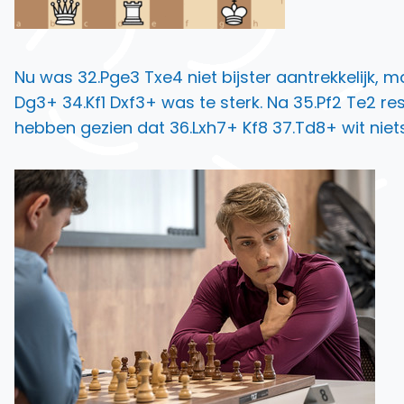
Nu was 32.Pge3 Txe4 niet bijster aantrekkelijk, 
Dg3+ 34.Kf1 Dxf3+ was te sterk. Na 35.Pf2 Te2 r
hebben gezien dat 36.Lxh7+ Kf8 37.Td8+ wit niet