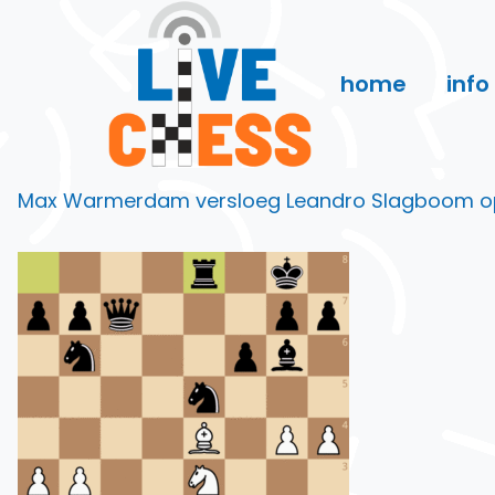
Doorgaan
naar
inhoud
home
info
Max Warmerdam versloeg Leandro Slagboom op ged