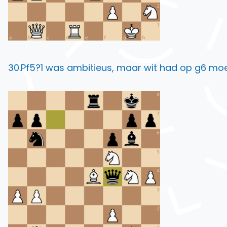
30.Pf5?1 was ambitieus, maar wit had op g6 moe