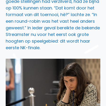
goede stellingen had verzilverd, had ze bijna
op 100% kunnen staan. “Dat komt door het
formaat van dit toernooi, hè?” lachte ze. “In
een round-robin was het vast heel anders
geweest.” In ieder geval bereikte de bekende
Streamster nu voor het eerst ook grote
hoogten op speelgebied: dit wordt haar
eerste NK-finale.