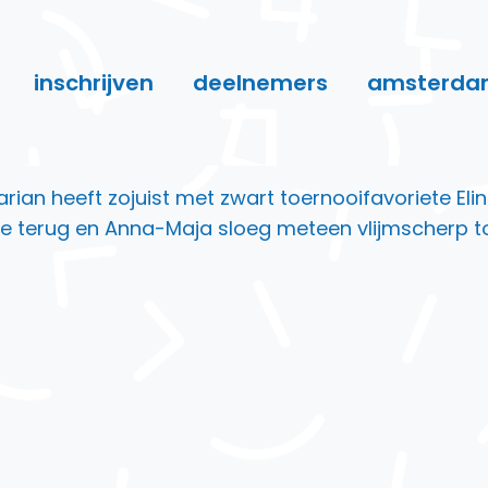
inschrijven
deelnemers
amsterda
ian heeft zojuist met zwart toernooifavoriete Eli
e terug en Anna-Maja sloeg meteen vlijmscherp t