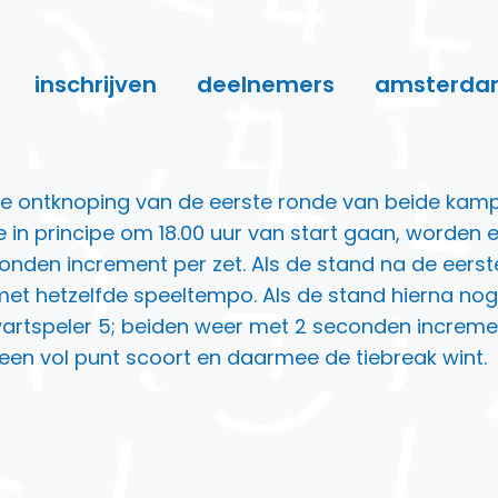
inschrijven
deelnemers
amsterda
 ontknoping van de eerste ronde van beide kampio
 die in principe om 18.00 uur van start gaan, worde
conden increment per zet. Als de stand na de eerste
t hetzelfde speeltempo. Als de stand hierna nog s
artspeler 5; beiden weer met 2 seconden increment p
een vol punt scoort en daarmee de tiebreak wint.