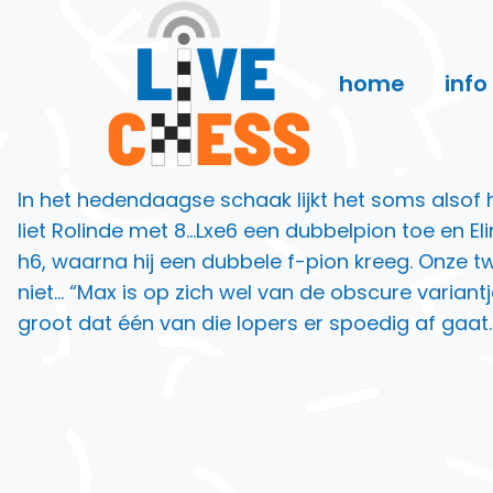
Doorgaan
naar
inhoud
home
info
In het hedendaagse schaak lijkt het soms alsof h
liet Rolinde met 8…Lxe6 een dubbelpion toe en E
h6, waarna hij een dubbele f-pion kreeg. Onze tw
niet… “Max is op zich wel van de obscure variant
groot dat één van die lopers er spoedig af gaat