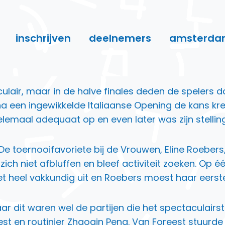
inschrijven
deelnemers
amsterda
aculair, maar in de halve finales deden de spelers
en ingewikkelde Italiaanse Opening de kans kree
lemaal adequaat op en even later was zijn stelling
e toernooifavoriete bij de Vrouwen, Eline Roebers
 zich niet afbluffen en bleef activiteit zoeken. 
t heel vakkundig uit en Roebers moest haar eerste
ar dit waren wel de partijen die het spectaculairs
est en routinier Zhaoqin Peng. Van Foreest stuurd