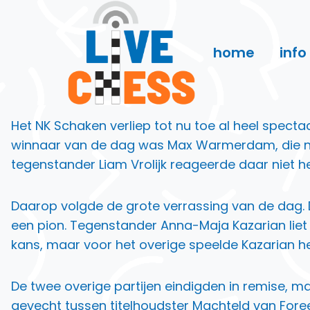
Doorgaan
naar
inhoud
home
info
Het NK Schaken verliep tot nu toe al heel spect
winnaar van de dag was Max Warmerdam, die na e
tegenstander Liam Vrolijk reageerde daar niet he
Daarop volgde de grote verrassing van de dag. D
een pion. Tegenstander Anna-Maja Kazarian liet
kans, maar voor het overige speelde Kazarian he
De twee overige partijen eindigden in remise, ma
gevecht tussen titelhoudster Machteld van Fore