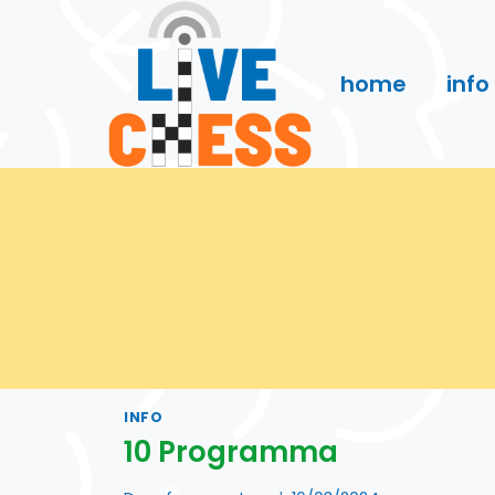
Doorgaan
naar
inhoud
home
info
INFO
10 Programma