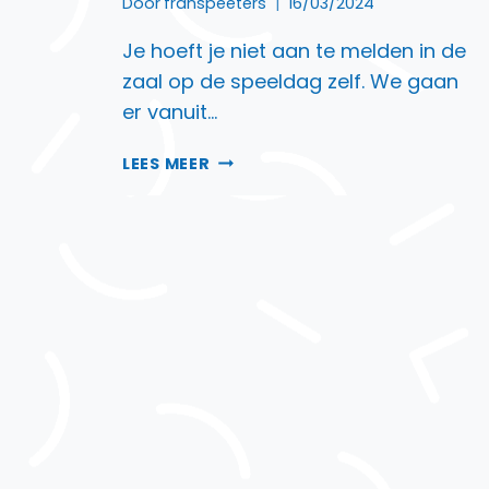
Door
franspeeters
16/03/2024
Je hoeft je niet aan te melden in de
zaal op de speeldag zelf. We gaan
er vanuit…
10
LEES MEER
PROGRAMMA