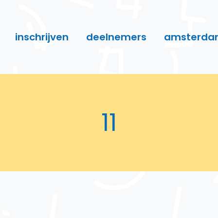
inschrijven
deelnemers
amsterda
11