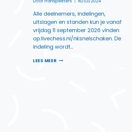
Door
franspeeters
16/03/2024
Alle deelnemers, indelingen,
uitslagen en standen kun je vanaf
vrijdag 11 september 2026 vinden
op:livechess.nl/nksnelschaken. De
indeling wordt…
11
LEES MEER
UITSLAGEN