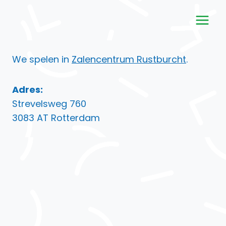
Doorgaan
naar
inhoud
We spelen in
Zalencentrum Rustburcht
.
Adres:
Strevelsweg 760
3083 AT Rotterdam