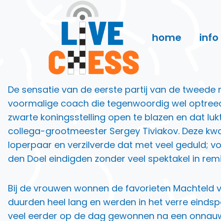
Doorgaan
naar
inhoud
home
info
De sensatie van de eerste partij van de tweede
voormalige coach die tegenwoordig wel optreed
zwarte koningsstelling open te blazen en dat luk
collega-grootmeester Sergey Tiviakov. Deze kwa
loperpaar en verzilverde dat met veel geduld; vo
den Doel eindigden zonder veel spektakel in remi
Bij de vrouwen wonnen de favorieten Machteld va
duurden heel lang en werden in het verre eindsp
veel eerder op de dag gewonnen na een onnauwke