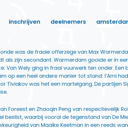
inschrijven
deelnemers
amsterda
 ronde was de fraaie offerzege van Max Warmerdam
t als zijn secondant. Warmerdam gooide er in ee
te: Van Wely ging in fraai vuurwerk ten onder. Een 
m op een heel andere manier tot stand: l’Ami had 
or Tiviakov was het een martelgang. De partijen Sip
se.
n Foreest en Zhaoqin Peng van respectievelijk Rob
el beslist, waarbij vooral de tegenstand van De Mi
urigheid van Maaike Keetman in een reeds wankele