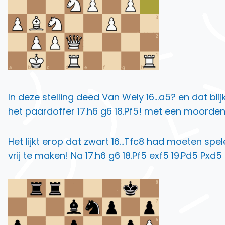
In deze stelling deed Van Wely 16…a5? en dat bl
het paardoffer 17.h6 g6 18.Pf5! met een moorde
Het lijkt erop dat zwart 16…Tfc8 had moeten spe
vrij te maken! Na 17.h6 g6 18.Pf5 exf5 19.Pd5 Pxd