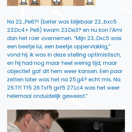
Na 22…Pe6?! (beter was blijkbaar 22…bxc5
23.Dc4+ Pe6) kwam 23.De3? en nu kon l’Ami
dan het roer overnemen. “Mijn 23…Dxc5 was
een beetje lui, een beetje oppervlakkig,”
vond hij. Ik was in deze stelling optimistisch,
en hij had nog maar heel weinig tijd, maar
objectief gaf dit hem weer kansen. Een paar
zetten later was het na 25.g4? echt mis. Na
25.Tf1 Tf5 26.Txf5 gxf5 27.Lc4 was het weer
helemaal onduidelijk geweest.”