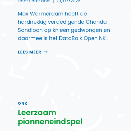
Door
Peter Boel
29/07/2026
Max Warmerdam heeft de
hardnekkig verdedigende Chanda
Sandipan op knieën gedwongen en
daarmee is het DataBalk Open NK…
EN
LEES MEER
WARMERDAM
WINT
ONK
Leerzaam
pionneneindspel