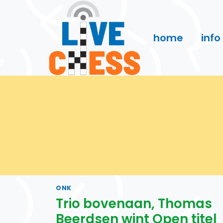
Doorgaan
naar
inhoud
home
info
ONK
Trio bovenaan, Thomas
Beerdsen wint Open titel