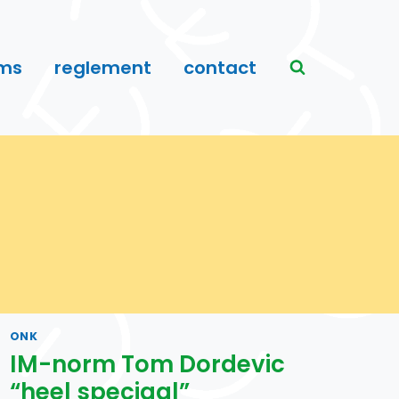
ms
reglement
contact
ONK
IM-norm Tom Dordevic
“heel speciaal”