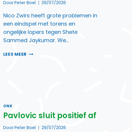
Door
Peter Boel
29/07/2026
Nico Zwirs heeft grote problemen in
een eindspel met torens en
ongelijke lopers tegen Shete
Sammed Jaykumar. We…
ZWIRS
LEES MEER
MET
DE
RUG
TEGEN
DE
MUUR
ONK
Pavlovic sluit positief af
Door
Peter Boel
29/07/2026