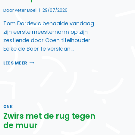
Door
Peter Boel
29/07/2026
Tom Dordevic behaalde vandaag
zijn eerste meesternorm op zijn
zestiende door Open titelhouder
Eelke de Boer te verslaan….
IM-
LEES MEER
NORM
TOM
DORDEVIC
“HEEL
SPECIAAL”
ONK
Zwirs met de rug tegen
de muur