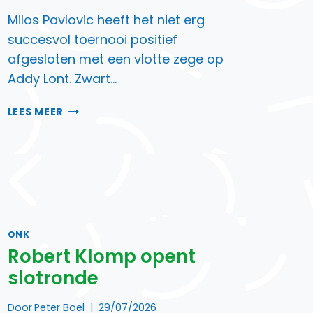
Milos Pavlovic heeft het niet erg
succesvol toernooi positief
afgesloten met een vlotte zege op
Addy Lont. Zwart…
PAVLOVIC
LEES MEER
SLUIT
POSITIEF
AF
ONK
Robert Klomp opent
slotronde
Door
Peter Boel
29/07/2026