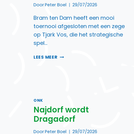
Door
Peter Boel
29/07/2026
Bram ten Dam heeft een mooi
toernooi afgesloten met een zege
op Tjark Vos, die het strategische
spel…
BRAM
LEES MEER
TEN
DAM
EINDIGT
OP
5½
ONK
Najdorf wordt
Dragadorf
Door
Peter Boel
29/07/2026