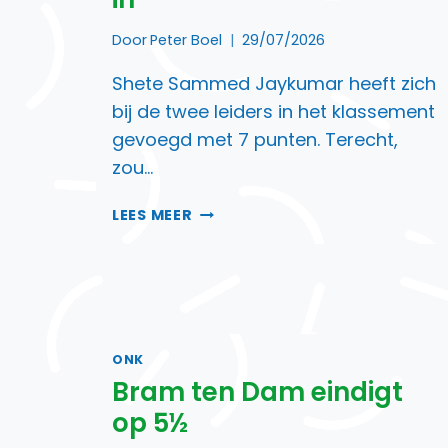
Door
Peter Boel
29/07/2026
Shete Sammed Jaykumar heeft zich
bij de twee leiders in het klassement
gevoegd met 7 punten. Terecht,
zou…
SAMMED
LEES MEER
HAALT
BEERDSEN
EN
DE
WINTER
IN
ONK
Bram ten Dam eindigt
op 5½