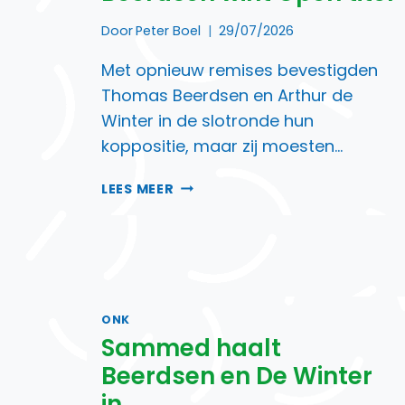
Door
Peter Boel
29/07/2026
Met opnieuw remises bevestigden
Thomas Beerdsen en Arthur de
Winter in de slotronde hun
koppositie, maar zij moesten…
TRIO
LEES MEER
BOVENAAN,
THOMAS
BEERDSEN
WINT
OPEN
TITEL
ONK
Sammed haalt
Beerdsen en De Winter
in