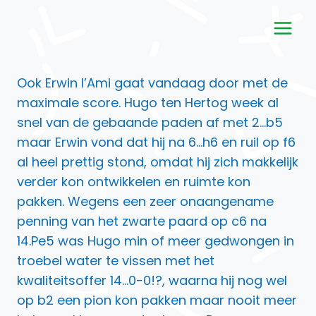
Doorgaan
naar
inhoud
Ook Erwin l’Ami gaat vandaag door met de
maximale score. Hugo ten Hertog week al
snel van de gebaande paden af met 2…b5
maar Erwin vond dat hij na 6…h6 en ruil op f6
al heel prettig stond, omdat hij zich makkelijk
verder kon ontwikkelen en ruimte kon
pakken. Wegens een zeer onaangename
penning van het zwarte paard op c6 na
14.Pe5 was Hugo min of meer gedwongen in
troebel water te vissen met het
kwaliteitsoffer 14…0-0!?, waarna hij nog wel
op b2 een pion kon pakken maar nooit meer