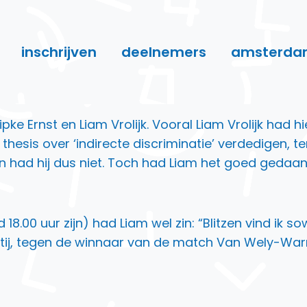
inschrijven
deelnemers
amsterda
pke Ernst en Liam Vrolijk. Vooral Liam Vrolijk ha
thesis over ‘indirecte discriminatie’ verdedigen, ter
den had hij dus niet. Toch had Liam het goed gedaa
8.00 uur zijn) had Liam wel zin: “Blitzen vind ik so
partij, tegen de winnaar van de match Van Wely-W