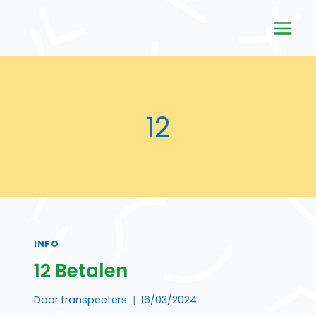
Doorgaan
naar
inhoud
12
INFO
12 Betalen
Door
franspeeters
16/03/2024