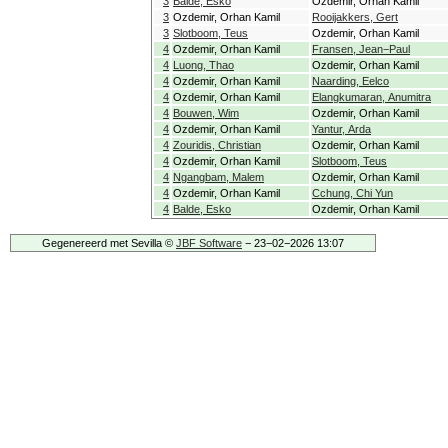
3
Balde, Esko
Ozdemir, Orhan Kamil
3
Ozdemir, Orhan Kamil
Rooijakkers, Gert
3
Slotboom, Teus
Ozdemir, Orhan Kamil
4
Ozdemir, Orhan Kamil
Fransen, Jean−Paul
4
Luong, Thao
Ozdemir, Orhan Kamil
4
Ozdemir, Orhan Kamil
Naarding, Eelco
4
Ozdemir, Orhan Kamil
Elangkumaran, Anumitra
4
Bouwen, Wim
Ozdemir, Orhan Kamil
4
Ozdemir, Orhan Kamil
Yantur, Arda
4
Zouridis, Christian
Ozdemir, Orhan Kamil
4
Ozdemir, Orhan Kamil
Slotboom, Teus
4
Ngangbam, Malem
Ozdemir, Orhan Kamil
4
Ozdemir, Orhan Kamil
Cchung, Chi Yun
4
Balde, Esko
Ozdemir, Orhan Kamil
Gegenereerd met Sevilla ©
JBF Software
− 23−02−2026 13:07