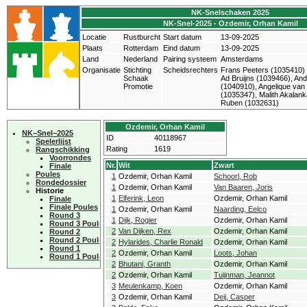
NK-Snelschaken 2025
NK-Snel-2025 - Ozdemir, Orhan Kamil
Locatie
Rustburcht
Start datum
13-09-2025
Plaats
Rotterdam
Eind datum
13-09-2025
Land
Nederland
Pairing systeem
Amsterdams
Organisatie
Stichting
Scheidsrechters
Frans Peeters (1035410)
Schaak
Ad Bruijns (1039466), An
Promotie
(1040910), Angelique van
(1035347), Malith Akalank
Ruben (1032631)
Ozdemir, Orhan Kamil
NK−Snel−2025
ID
40118967
Spelerlijst
Rating
1619
Rangschikking
Voorrondes
Nr.
Wit
Zwart
Finale
Poules
1
Ozdemir, Orhan Kamil
Schoorl, Rob
Rondedossier
1
Ozdemir, Orhan Kamil
Van Baaren, Joris
Historie
1
Elferink, Leon
Ozdemir, Orhan Kamil
Finale
Finale Poules
1
Ozdemir, Orhan Kamil
Naarding, Eelco
Round 3
1
Dijk, Rogier
Ozdemir, Orhan Kamil
Round 3 Poules
2
Van Dijken, Rex
Ozdemir, Orhan Kamil
Round 2
Round 2 Poules
2
Hylarides, Charlie Ronald
Ozdemir, Orhan Kamil
Round 1
2
Ozdemir, Orhan Kamil
Loots, Johan
Round 1 Poules
2
Bhutani, Granth
Ozdemir, Orhan Kamil
2
Ozdemir, Orhan Kamil
Tuijnman, Jeannot
3
Meulenkamp, Koen
Ozdemir, Orhan Kamil
3
Ozdemir, Orhan Kamil
Deij, Casper