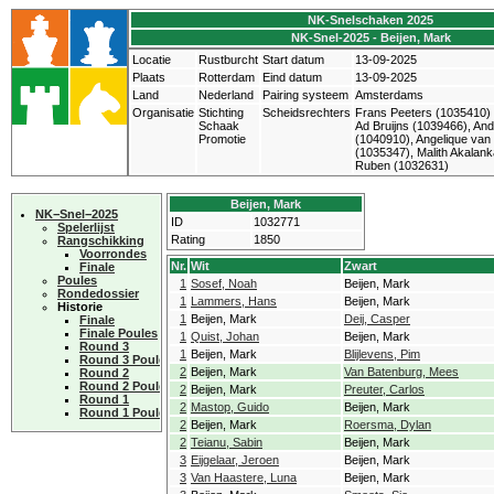
NK-Snelschaken 2025
NK-Snel-2025 - Beijen, Mark
Locatie
Rustburcht
Start datum
13-09-2025
Plaats
Rotterdam
Eind datum
13-09-2025
Land
Nederland
Pairing systeem
Amsterdams
Organisatie
Stichting
Scheidsrechters
Frans Peeters (1035410)
Schaak
Ad Bruijns (1039466), An
Promotie
(1040910), Angelique van
(1035347), Malith Akalank
Ruben (1032631)
Beijen, Mark
NK−Snel−2025
ID
1032771
Spelerlijst
Rating
1850
Rangschikking
Voorrondes
Nr.
Wit
Zwart
Finale
Poules
1
Sosef, Noah
Beijen, Mark
Rondedossier
1
Lammers, Hans
Beijen, Mark
Historie
1
Beijen, Mark
Deij, Casper
Finale
Finale Poules
1
Quist, Johan
Beijen, Mark
Round 3
1
Beijen, Mark
Blijlevens, Pim
Round 3 Poules
2
Beijen, Mark
Van Batenburg, Mees
Round 2
Round 2 Poules
2
Beijen, Mark
Preuter, Carlos
Round 1
2
Mastop, Guido
Beijen, Mark
Round 1 Poules
2
Beijen, Mark
Roersma, Dylan
2
Teianu, Sabin
Beijen, Mark
3
Eijgelaar, Jeroen
Beijen, Mark
3
Van Haastere, Luna
Beijen, Mark