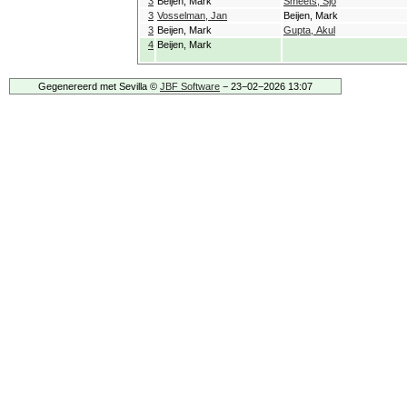
3
Beijen, Mark
Smeets, Sjo
3
Vosselman, Jan
Beijen, Mark
3
Beijen, Mark
Gupta, Akul
4
Beijen, Mark
Gegenereerd met Sevilla ©
JBF Software
− 23−02−2026 13:07