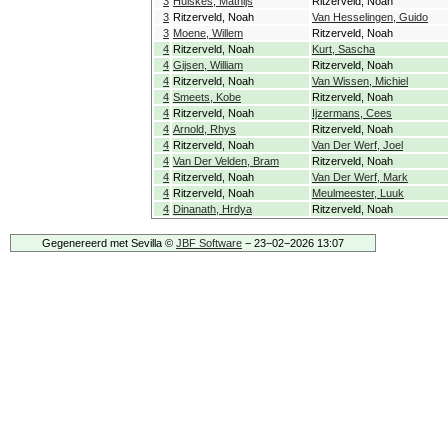
3
Huiskes, Mathijs
Ritzerveld, Noah
3
Ritzerveld, Noah
Van Hesselingen, Guido
3
Moene, Willem
Ritzerveld, Noah
4
Ritzerveld, Noah
Kurt, Sascha
4
Gijsen, William
Ritzerveld, Noah
4
Ritzerveld, Noah
Van Wissen, Michiel
4
Smeets, Kobe
Ritzerveld, Noah
4
Ritzerveld, Noah
Ijzermans, Cees
4
Arnold, Rhys
Ritzerveld, Noah
4
Ritzerveld, Noah
Van Der Werf, Joel
4
Van Der Velden, Bram
Ritzerveld, Noah
4
Ritzerveld, Noah
Van Der Werf, Mark
4
Ritzerveld, Noah
Meulmeester, Luuk
4
Dinanath, Hrdya
Ritzerveld, Noah
Gegenereerd met Sevilla ©
JBF Software
− 23−02−2026 13:07