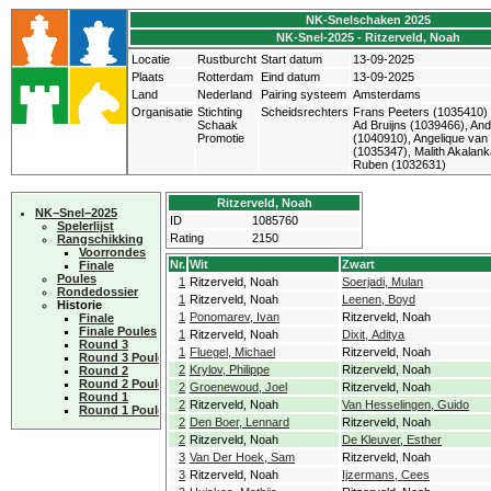
NK-Snelschaken 2025
NK-Snel-2025 - Ritzerveld, Noah
Locatie
Rustburcht
Start datum
13-09-2025
Plaats
Rotterdam
Eind datum
13-09-2025
Land
Nederland
Pairing systeem
Amsterdams
Organisatie
Stichting
Scheidsrechters
Frans Peeters (1035410)
Schaak
Ad Bruijns (1039466), An
Promotie
(1040910), Angelique van
(1035347), Malith Akalank
Ruben (1032631)
Ritzerveld, Noah
NK−Snel−2025
ID
1085760
Spelerlijst
Rating
2150
Rangschikking
Voorrondes
Nr.
Wit
Zwart
Finale
Poules
1
Ritzerveld, Noah
Soerjadi, Mulan
Rondedossier
1
Ritzerveld, Noah
Leenen, Boyd
Historie
1
Ponomarev, Ivan
Ritzerveld, Noah
Finale
Finale Poules
1
Ritzerveld, Noah
Dixit, Aditya
Round 3
1
Fluegel, Michael
Ritzerveld, Noah
Round 3 Poules
2
Krylov, Philippe
Ritzerveld, Noah
Round 2
Round 2 Poules
2
Groenewoud, Joel
Ritzerveld, Noah
Round 1
2
Ritzerveld, Noah
Van Hesselingen, Guido
Round 1 Poules
2
Den Boer, Lennard
Ritzerveld, Noah
2
Ritzerveld, Noah
De Kleuver, Esther
3
Van Der Hoek, Sam
Ritzerveld, Noah
3
Ritzerveld, Noah
Ijzermans, Cees