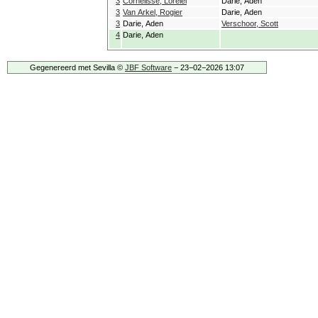
3
Cornelisse, Lorelei
Darie, Aden
3
Van Arkel, Rogier
Darie, Aden
3
Darie, Aden
Verschoor, Scott
4
Darie, Aden
Gegenereerd met Sevilla ©
JBF Software
− 23−02−2026 13:07