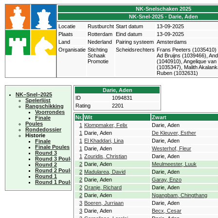
NK-Snelschaken 2025
NK-Snel-2025 - Darie, Aden
Locatie
Rustburcht
Start datum
13-09-2025
Plaats
Rotterdam
Eind datum
13-09-2025
Land
Nederland
Pairing systeem
Amsterdams
Organisatie
Stichting
Scheidsrechters
Frans Peeters (1035410)
Schaak
Ad Bruijns (1039466), An
Promotie
(1040910), Angelique van
(1035347), Malith Akalank
Ruben (1032631)
Darie, Aden
NK−Snel−2025
ID
1094831
Spelerlijst
Rating
2201
Rangschikking
Voorrondes
Nr.
Wit
Zwart
Finale
Poules
1
Klompmaker, Felix
Darie, Aden
Rondedossier
1
Darie, Aden
De Kleuver, Esther
Historie
1
El Khaddari, Lina
Darie, Aden
Finale
Finale Poules
1
Darie, Aden
Westerhof, Fleur
Round 3
1
Zouridis, Christian
Darie, Aden
Round 3 Poules
2
Darie, Aden
Meulmeester, Luuk
Round 2
Round 2 Poules
2
Madularea, David
Darie, Aden
Round 1
2
Darie, Aden
Garay, Enzo
Round 1 Poules
2
Oranje, Richard
Darie, Aden
2
Darie, Aden
Ngangbam, Chingthang
3
Boeren, Jurriaan
Darie, Aden
3
Darie, Aden
Becx, Cesar